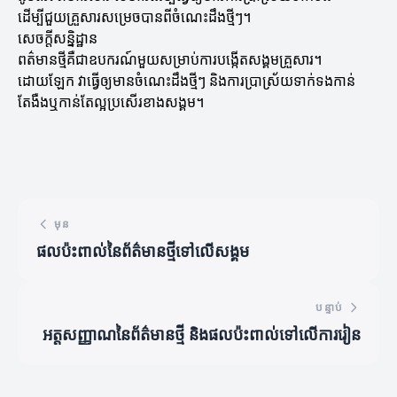
ដើម្បីជួយគ្រួសារសម្រេចបានពីចំណេះដឹងថ្មីៗ។
សេចក្តីសន្និដ្ឋាន
ពត៌មានថ្មីគឺជាឧបករណ៍មួយសម្រាប់ការបង្កើតសង្គមគ្រួសារ។
ដោយឡែក វាធ្វើឲ្យមានចំណេះដឹងថ្មីៗ និងការប្រាស្រ័យទាក់ទងកាន់
តែងឺងឬកាន់តែល្អប្រសើរខាងសង្គម។
មុន
ផលប៉ះពាល់នៃព័ត៌មានថ្មីទៅលើសង្គម
បន្ទាប់
អត្តសញ្ញាណនៃព័ត៌មានថ្មី និងផលប៉ះពាល់ទៅលើការរៀន