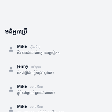
មតិអ្នកប្រើ
Mike
ម្សិលមិញ
នឹងតាមដានរាល់អត្ថបទបន្តទៀត។
Jenny
៣ ថ្ងៃមុន
ពិតជាអ្វីដែលខ្ញុំកំពុងស្វែងរក។
Mike
១០ នាទីមុន
ខ្ញុំពិតជាចូលចិត្តអានវាណាស់។
Mike
១០ នាទីមុន