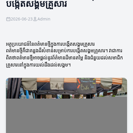
បង្កើតសង្គមគ្រួសារ
2026-06-23
Admin
អត្ថប្រយោជន៍នៃពត៌មានថ្មីក្នុងការបង្កើតសង្គមគ្រួសារ
ពត៌មានថ្មីគឺជាគន្លងដ៏សំខាន់សម្រាប់ការបង្កើតសង្គមគ្រួសារ។ វាជាការ
ពិតថាពត៌មានថ្មីអាចផ្តល់នូវព័ត៌មានដ៏មានតម្លៃ និងជំនួយដល់សមាជិក
គ្រួសារនៅក្នុងការយល់ដឹងដល់សង្គម។