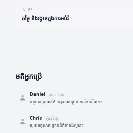
មុន
តម្លៃ និងរង្វាន់ក្នុងការអប់រំ
មតិអ្នកប្រើ
Daniel
១០ នាទីមុន
អត្ថបទល្អណាស់! អរគុណសម្រាប់ការចែករំលែក។
Chris
ម្សិលមិញ
សូមអរគុណសម្រាប់ព័ត៌មានដ៏ល្អនេះ។