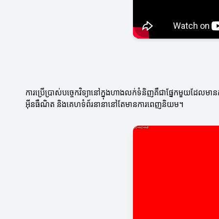
ការប្រើប្រាស់បច្ចេកវិទ្យានៅក្នុងហាងលក់ទំនិញគឺជាផ្នែកមួយដែលម
អ៊ីនធឺណិត និងគេហទំព័រនានានៅតែមានការពេញនិយម។