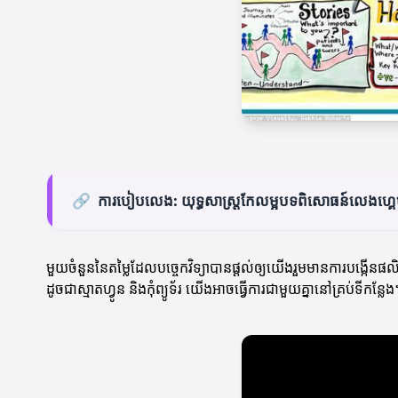
🔗
ការបៀបលេង: យុទ្ធសាស្ត្រកែលម្អបទពិសោធន៍លេងហ្គ
មួយចំនួននៃតម្លៃដែលបច្ចេកវិទ្យាបានផ្តល់ឲ្យយើងរួមមានការបង្កើនផលិត
ដូចជាស្មាតហ្វូន និងកុំព្យូទ័រ យើងអាចធ្វើការជាមួយគ្នានៅគ្រប់ទីកន្លែង