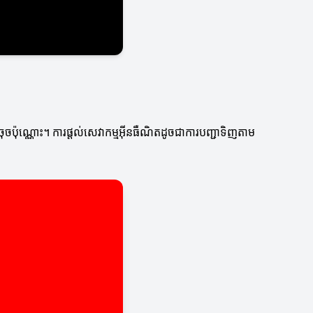
ុចប៉ុណ្ណោះ។ ការផ្តល់សេវាកម្មអ៊ីនធឺណិតដូចជាការបញ្ជាទិញតាម