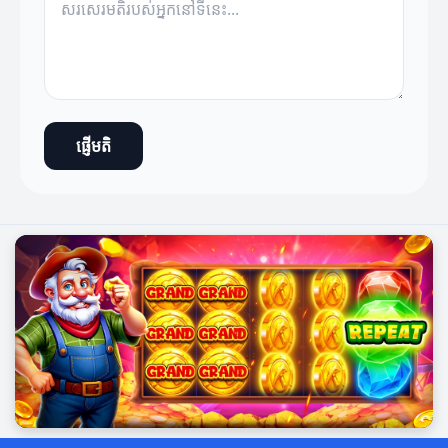
ផ្ញើមតិ