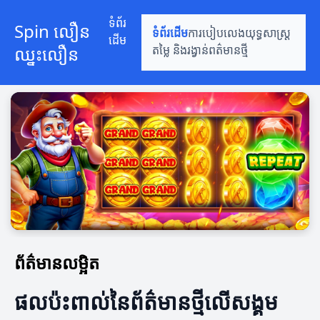
ទំព័រ
Spin លឿន
ទំព័រដើម
ការបៀបលេង
យុទ្ធសាស្ត្រ
ដើម
ឈ្នះលឿន
តម្លៃ និងរង្វាន់
ពត៌មានថ្មី
ព័ត៌មានលម្អិត
ផលប៉ះពាល់នៃព័ត៌មានថ្មីលើសង្គម