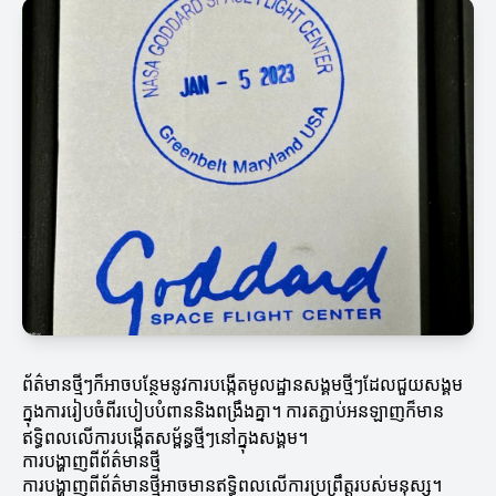
ព័ត៌មានថ្មីៗក៏អាចបន្ថែមនូវការបង្កើតមូលដ្ឋានសង្គមថ្មីៗដែលជួយសង្គម
ក្នុងការរៀបចំពីរបៀបបំពាននិងពង្រឹងគ្នា។ ការតភ្ជាប់អនឡាញក៏មាន
ឥទ្ធិពលលើការបង្កើតសម្ព័ន្ធថ្មីៗនៅក្នុងសង្គម។
ការបង្ហាញពីព័ត៌មានថ្មី
ការបង្ហាញពីព័ត៌មានថ្មីអាចមានឥទ្ធិពលលើការប្រព្រឹត្តរបស់មនុស្ស។