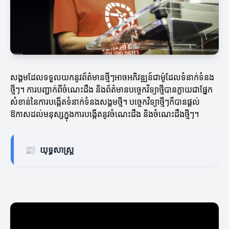
សង្គមដែលទទួលយកនូវព័ត៌មានថ្មីៗអាចអភិវឌ្ឍន៍ជាម៉ូដែលទំនាក់ទំនង
ថ្មីៗ។ ការបញ្ជាក់ពីចំណេះដឹង និងព័ត៌មានបច្ចេកវិទ្យាថ្មីបានក្លាយជាផ្នែក
សំខាន់នៃការបង្កើតទំនាក់ទំនងសង្គមថ្មី។ បច្ចេកវិទ្យាថ្មីៗក៏បានផ្តល់
ឱកាសដល់មនុស្សក្នុងការបង្កើតនូវចំណេះដឹង និងចំណេះដឹងថ្មីៗ។
📰
យុទ្ធសាស្ត្រ