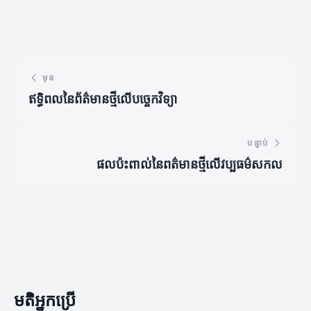
មុន
ឥទ្ធិពលនៃព័ត៌មានថ្មីលើបច្ចេកវិទ្យា
បន្ទាប់
ផលប៉ះពាល់នៃពត៌មានថ្មីលើវប្បធម៌សកល
មតិអ្នកប្រើ