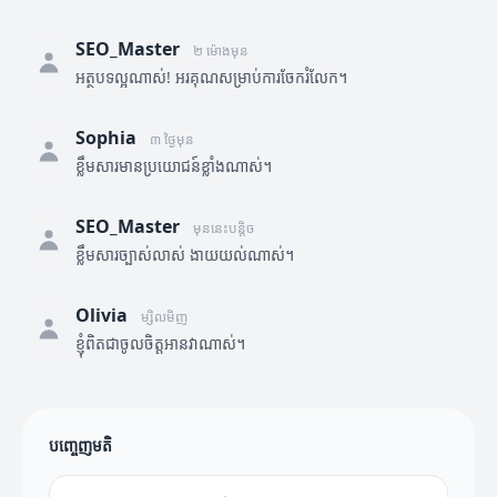
SEO_Master
២ ម៉ោងមុន
អត្ថបទល្អណាស់! អរគុណសម្រាប់ការចែករំលែក។
Sophia
៣ ថ្ងៃមុន
ខ្លឹមសារមានប្រយោជន៍ខ្លាំងណាស់។
SEO_Master
មុននេះបន្តិច
ខ្លឹមសារច្បាស់លាស់ ងាយយល់ណាស់។
Olivia
ម្សិលមិញ
ខ្ញុំពិតជាចូលចិត្តអានវាណាស់។
បញ្ចេញមតិ