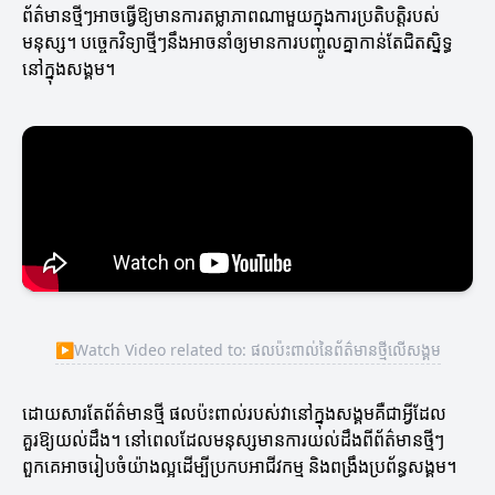
ព័ត៌មានថ្មីៗអាចធ្វើឱ្យមានការតម្លាភាពណាមួយក្នុងការប្រតិបត្តិរបស់
មនុស្ស។ បច្ចេកវិទ្យាថ្មីៗនឹងអាចនាំឲ្យមានការបញ្ចូលគ្នាកាន់តែជិតស្និទ្ធ
នៅក្នុងសង្គម។
▶
Watch Video related to: ផលប៉ះពាល់នៃព័ត៌មានថ្មីលើសង្គម
ដោយសារតែព័ត៌មានថ្មី ផលប៉ះពាល់របស់វានៅក្នុងសង្គមគឺជាអ្វីដែល
គួរឱ្យយល់ដឹង។ នៅពេលដែលមនុស្សមានការយល់ដឹងពីព័ត៌មានថ្មីៗ
ពួកគេអាចរៀបចំយ៉ាងល្អដើម្បីប្រកបអាជីវកម្ម និងពង្រឹងប្រព័ន្ធសង្គម។