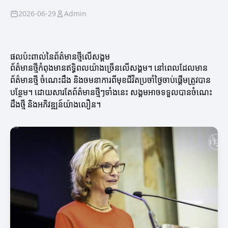
2026-06-29
Admin
ផលប៉ះពាល់នៃព័ត៌មានថ្មីលើសង្គម
ព័ត៌មានថ្មីកំពុងមានឥទ្ធិពលយ៉ាងច្រើនលើសង្គម។ នៅពេលដែលមាន
ព័ត៌មានថ្មី ចំណេះដឹង និងចមនាការពីមុខជីវិតប្រចាំថ្ងៃចាប់ផ្ដើមត្រូវបាន
បន្ថែម។ ដោយសារតែព័ត៌មានថ្មីៗទាំងនេះ សង្គមអាចទទួលបានចំណេះ
ដឹងថ្មី និងអភិវឌ្ឍន៍យ៉ាងលឿន។