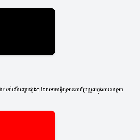
ក់ទៅលើបញ្ហាផ្សេងៗ ដែលអាចធ្វើឲ្យមានការប្រែប្រួលក្នុងការសម្រេច