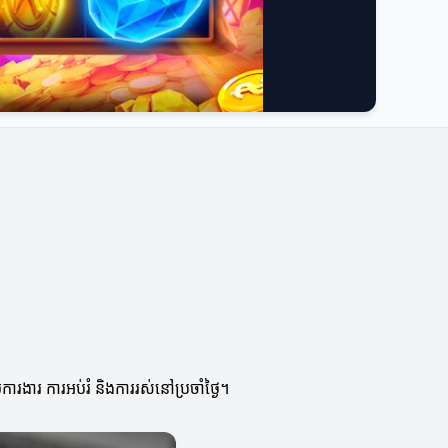
រងារ ការអប់រំ និងការរស់នៅប្រចាំថ្ងៃ។