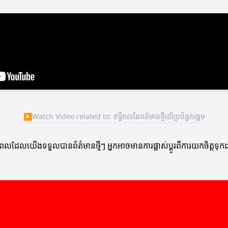
▶
Watch Video related to: ឥទ្ធិពលនៃពត៌មានថ្មីលើប្រព័ន្ធសង្គម
ដែលយើងទទួលបានព័ត៌មានថ្មីៗ អ្នកអាចមានការផ្លាស់ប្តូរពីការយកចិត្តទុកដា