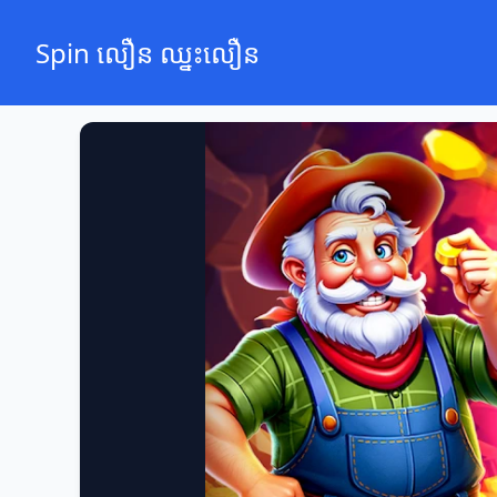
Spin លឿន ឈ្នះលឿន