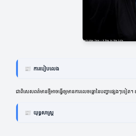
📰
ការបៀបលេង
ជាពិសេសពត៌មានថ្មីអាចធ្វើឲ្យមានការលេចធ្លោនៃបញ្ហាផ្សេងៗទៀត។ 
📰
យុទ្ធសាស្ត្រ