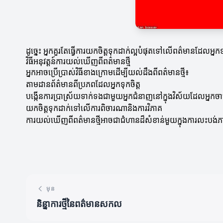
ដូច្នេះ អ្នកគួរតែធ្វើការយកចិត្តទុកដាក់ល្អបំផុតទៅលើពត៌មានដែល
វិធីអនុវត្តន៍ការយល់ឃើញពីពត៌មានថ្មី
អ្នកអាចប្រើប្រាស់វិធីខាងក្រោមដើម្បីយល់ដឹងពីពត៌មានថ្មី៖
តាមដានព័ត៌មានពីប្រភពដែលអ្នកទុកចិត្ត
បង្កើនការប្រាស្រ័យទាក់ទងជាមួយអ្នកជំនាញនៅក្នុងវិស័យដែលអ្នកចាប
យកចិត្តទុកដាក់ទៅលើការពិចារណានិងការវិភាគ
ការយល់ឃើញពីពត៌មានថ្មីអាចជាជំហានដ៏សំខាន់មួយក្នុងការលះបង់ភាពអច
មុន
និន្នាការ​ថ្មី​នៃ​ពត៌មានសកល