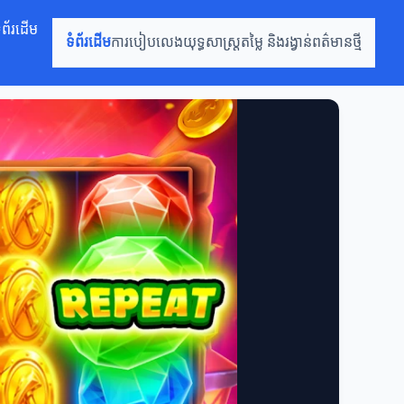
ំព័រដើម
ទំព័រដើម
ការបៀបលេង
យុទ្ធសាស្ត្រ
តម្លៃ និងរង្វាន់
ពត៌មានថ្មី