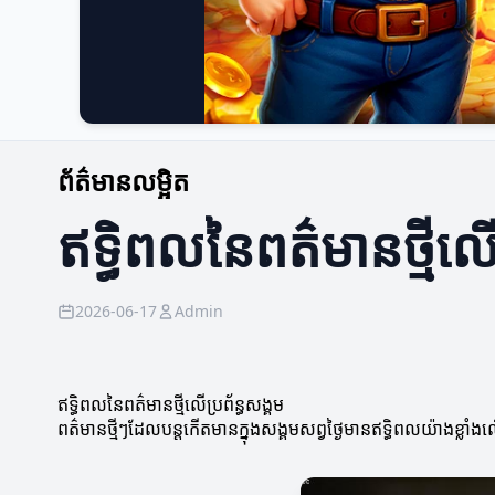
ព័ត៌មានលម្អិត
ឥទ្ធិពលនៃពត៌មានថ្មីលើប
2026-06-17
Admin
ឥទ្ធិពលនៃពត៌មានថ្មីលើប្រព័ន្ធសង្គម
ពត៌មានថ្មីៗដែលបន្តកើតមានក្នុងសង្គមសព្វថ្ងៃមានឥទ្ធិពលយ៉ាងខ្លាំង