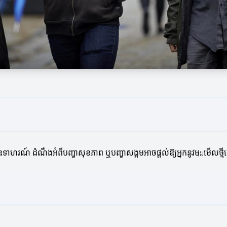
ឧទាហរណ៍ ដំណឹងអំពីបញ្ហាសុខភាព ឬបញ្ហាសង្គមអាចផ្តល់ឱ្យអ្នកនូវមุมមើលថ្ម