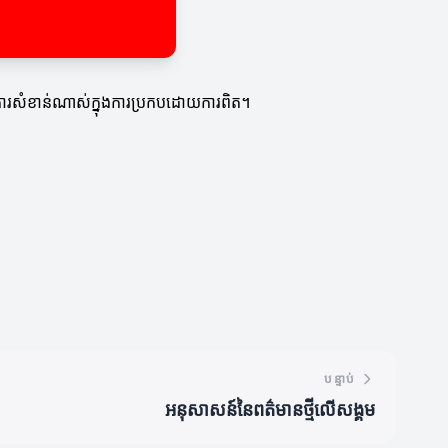
ជាការសំខាន់ណាស់ក្នុងការប្រកបដោយការពិត។
បន្ទាប់
អនុសាសន៍នៃពត៌មានថ្មីលើសង្គម