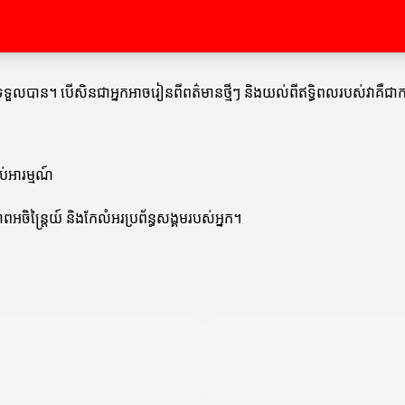
អ្នកទទួលបាន។ បើសិនជាអ្នកអាចរៀនពីពត៌មានថ្មីៗ និងយល់ពីឥទ្ធិពលរបស់វាគឺ
់អារម្មណ៍
ិន្ត្រៃយ៍ និងកែលំអរប្រព័ន្ធសង្គមរបស់អ្នក។