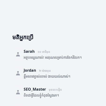
មតិអ្នកប្រើ
Sarah
១០ នាទីមុន
អត្ថបទល្អណាស់! អរគុណសម្រាប់ការចែករំលែក។
Jordan
២ ម៉ោងមុន
ខ្លឹមសារច្បាស់លាស់ ងាយយល់ណាស់។
SEO_Master
មុននេះបន្តិច
ពិតជាអ្វីដែលខ្ញុំកំពុងស្វែងរក។