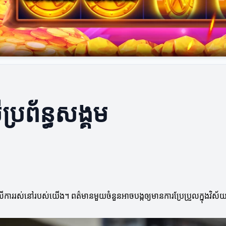
្រព័ន្ធសង្គម
លើការរស់នៅរបស់យើង។ ពត៌មានមួយចំនួនអាចបង្កឲ្យមានការប្រែប្រួលក្នុងវិស័យកា