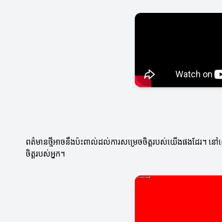
ពត៌មានថ្មីអាចនឹងប៉ះពាល់ដល់ការសម្រេចចិត្តរបស់យើងផងដែរ។ នៅពេល
ចិត្តរបស់អ្នក។