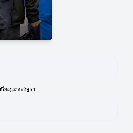
ីលើទស្សនៈរបស់អ្នក។