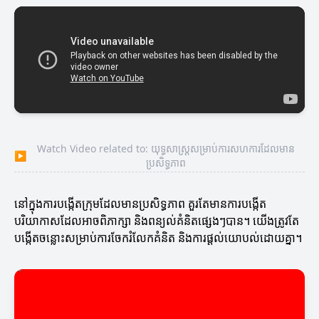
Watch Video related to: យុទ្ធសាស្ត្រសម្រាប់ការសហការដែលមាន
▶
ប្រសិទ្ធភាព
នៅក្នុងការបង្កើតក្រុមដែលមានប្រសិទ្ធភាព គួរតែមានការបង្កើត
បរិយាកាសដែលអាចពិភាក្សា និងពន្យល់គំនិតផ្សេងៗបាន។ យើងត្រូវតែ
បង្កើតចន្លោះសម្រាប់ការចែករំលែកគំនិត និងការផ្តល់យោបល់ដោយគ្នា។