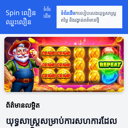
ទំព័រ
Spin លឿន
ទំព័រដើម
ការបៀបលេង
យុទ្ធសាស្ត្រ
ដើម
ឈ្នះលឿន
តម្លៃ និងរង្វាន់
ពត៌មានថ្មី
ព័ត៌មានលម្អិត
យុទ្ធសាស្ត្រសម្រាប់ការសហការដែល