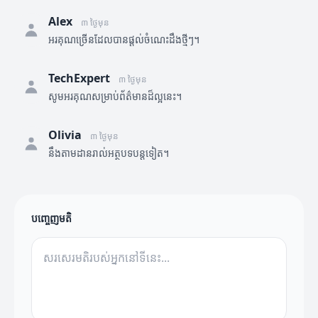
Alex
៣ ថ្ងៃមុន
អរគុណច្រើនដែលបានផ្តល់ចំណេះដឹងថ្មីៗ។
TechExpert
៣ ថ្ងៃមុន
សូមអរគុណសម្រាប់ព័ត៌មានដ៏ល្អនេះ។
Olivia
៣ ថ្ងៃមុន
នឹងតាមដានរាល់អត្ថបទបន្តទៀត។
បញ្ចេញមតិ