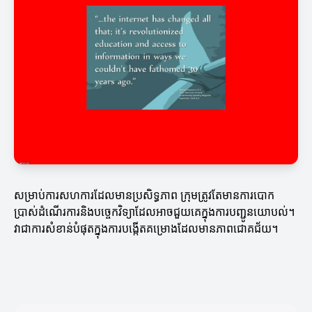
សម្រាប់ការសហការដែលមានប្រសិទ្ធភាព ក្រុមត្រូវតែមានការបោក
ប្រាស់ដំណើរការនិងបច្ចេកវិទ្យាដែលអាចជួយគេក្នុងការបញ្ជូនយោបល់។
វាជាការសំខាន់បំផុតក្នុងការបង្កើតគម្រោងដែលមានភាពជោគជ័យ។