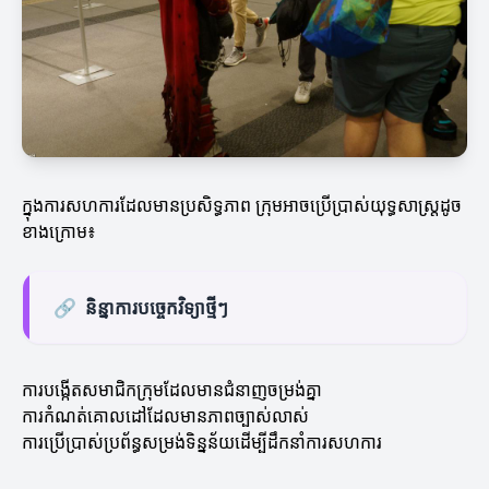
ក្នុងការសហការដែលមានប្រសិទ្ធភាព ក្រុមអាចប្រើប្រាស់យុទ្ធសាស្ត្រដូច
ខាងក្រោម៖
🔗
និន្នាការបច្ចេកវិទ្យា​ថ្មីៗ
ការបង្កើតសមាជិកក្រុមដែលមានជំនាញចម្រង់គ្នា
ការកំណត់គោលដៅដែលមានភាពច្បាស់លាស់
ការប្រើប្រាស់ប្រព័ន្ធសម្រង់ទិន្នន័យដើម្បីដឹកនាំការសហការ