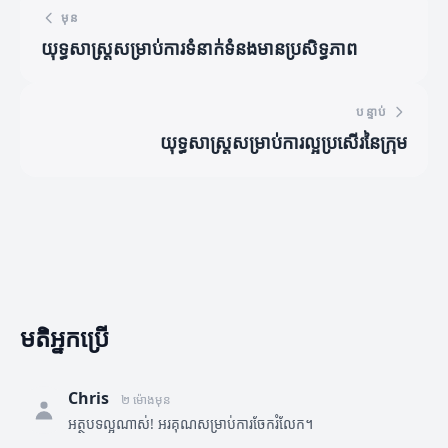
មុន
យុទ្ធសាស្ត្រសម្រាប់ការទំនាក់ទំនងមានប្រសិទ្ធភាព
បន្ទាប់
យុទ្ធសាស្ត្រសម្រាប់ការល្អប្រសើរនៃក្រុម
មតិអ្នកប្រើ
Chris
២ ម៉ោងមុន
អត្ថបទល្អណាស់! អរគុណសម្រាប់ការចែករំលែក។