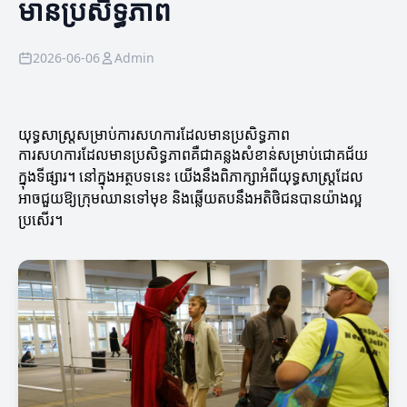
មានប្រសិទ្ធភាព
2026-06-06
Admin
យុទ្ធសាស្ត្រសម្រាប់ការសហការដែលមានប្រសិទ្ធភាព
ការសហការដែលមានប្រសិទ្ធភាពគឺជាគន្លងសំខាន់សម្រាប់ជោគជ័យ
ក្នុងទីផ្សារ។ នៅក្នុងអត្ថបទនេះ យើងនឹងពិភាក្សាអំពីយុទ្ធសាស្ត្រដែល
អាចជួយឱ្យក្រុមឈានទៅមុខ និងឆ្លើយតបនឹងអតិថិជនបានយ៉ាងល្អ
ប្រសើរ។