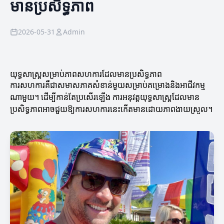
មានប្រសិទ្ធភាព
2026-05-31
Admin
យុទ្ធសាស្ត្រសម្រាប់ភាពសហការដែលមានប្រសិទ្ធភាព
ការសហការគឺជាសមាសភាគសំខាន់មួយសម្រាប់គម្រោងនិងអាជីវកម្ម
ណាមួយ។ ដើម្បីកាន់តែប្រសើរឡើង ការអនុវត្តយុទ្ធសាស្ត្រដែលមាន
ប្រសិទ្ធភាពអាចជួយឱ្យការសហការនេះកើតមានដោយភាពងាយស្រួល។