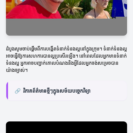
ដំបូងសូមចាប់ផ្តើមពីការបង្កើតទំនាក់ទំនងល្អនៅក្នុងក្រុម។ ទំនាក់ទំនងល្អ
អាចធ្វើឱ្យការសហការបានល្អប្រសើរឡើង។ នៅពេលដែលអ្នកមានទំនាក់
ទំនងល្អ អ្នកអាចបញ្ជាក់គោលបំណងនិងអ្វីដែលអ្នកចង់សម្រេចបាន
យ៉ាងច្បាស់។
🔗
វិភាគព័ត៌មានថ្មីៗក្នុងសម័យបច្ចេកវិទ្យា