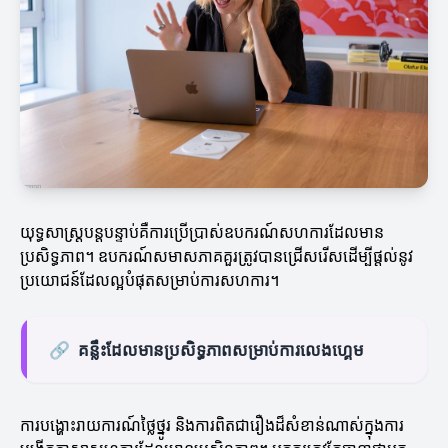
យុទ្ធសាស្ត្របន្តបន្ទាប់គឺការប្រើប្រាស់ឧបករណ៍សហការដែលមាន
ប្រសិទ្ធភាព។ ឧបករណ៍សមាសភាគគួរត្រូវបានជ្រើសរើសដើម្បីផ្តល់នូវ
ប្រយោជន៍ដែលល្អបំផុតសម្រាប់ការសហការ។
🔗
គន្លឹះដែលមានប្រសិទ្ធភាពសម្រាប់ការលេងហ្គេម
ការបង្ហោះរាយការណ៍ថ្លៃថ្នូរ និងការពិតជារឿងដ៏សំខាន់ណាស់ក្នុងការ