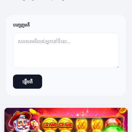
បញ្ចេញមតិ
ផ្ញើមតិ