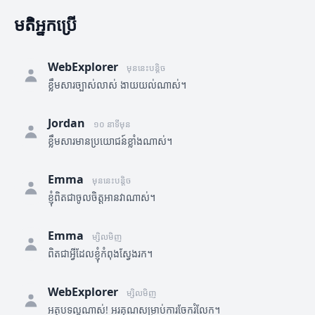
មតិអ្នកប្រើ
WebExplorer
មុននេះបន្តិច
ខ្លឹមសារច្បាស់លាស់ ងាយយល់ណាស់។
Jordan
១០ នាទីមុន
ខ្លឹមសារមានប្រយោជន៍ខ្លាំងណាស់។
Emma
មុននេះបន្តិច
ខ្ញុំពិតជាចូលចិត្តអានវាណាស់។
Emma
ម្សិលមិញ
ពិតជាអ្វីដែលខ្ញុំកំពុងស្វែងរក។
WebExplorer
ម្សិលមិញ
អត្ថបទល្អណាស់! អរគុណសម្រាប់ការចែករំលែក។