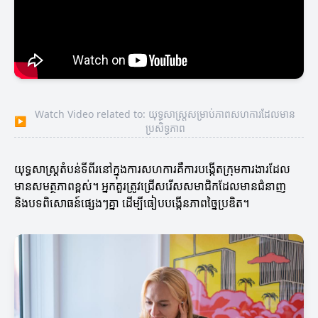
Watch Video related to: យុទ្ធសាស្ត្រសម្រាប់ភាពសហការដែលមាន
▶
ប្រសិទ្ធភាព
យុទ្ធសាស្ត្រ​តំបន់ទីពីរនៅក្នុងការសហការ​គឺការបង្កើតក្រុមការងារដែល
មានសមត្ថភាពខ្ពស់។ អ្នកគួរត្រូវជ្រើសរើសសមាជិកដែលមានជំនាញ
និងបទពិសោធន៍ផ្សេងៗគ្នា ដើម្បីធៀបបង្កើនភាពច្នៃប្រឌិត។