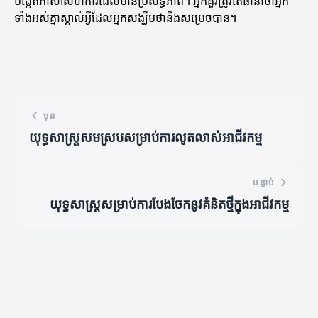
បង្កើតភាសាសហការដែលមានប្រសិទ្ធភាព។ អ្នកគួរត្រូវតែធានាថាអ្នក
ទាំងអស់គ្នាស្គាល់អ្វីដែលអ្នកសង្ឃឹមថានឹងសម្រេចបាន។
មុន
យុទ្ធសាស្ត្រសមស្របសម្រាប់ការលូតលាស់អាជីវកម្ម
បន្ទាប់
យុទ្ធសាស្ត្រសម្រាប់ការបែងចែកនូវគំនិតថ្មីក្នុងអាជីវកម្ម