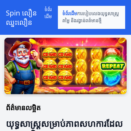
ទំព័រ
Spin លឿន
ទំព័រដើម
ការបៀបលេង
យុទ្ធសាស្ត្រ
ដើម
ឈ្នះលឿន
តម្លៃ និងរង្វាន់
ពត៌មានថ្មី
ព័ត៌មានលម្អិត
យុទ្ធសាស្ត្រសម្រាប់ភាពសហការដែល