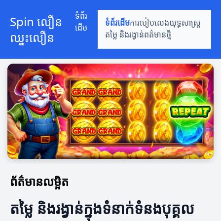
ទំព័រ
Spin លឿន
ទំព័រដើម
ការបៀបលេង
យុទ្ធសាស្ត្រ
ដើម
ឈ្នះលឿន
តម្លៃ និងរង្វាន់
ពត៌មានថ្មី
ព័ត៌មានលម្អិត
តម្លៃ និងរង្វាន់ក្នុងទំនាក់ទំនងបុគ្គល