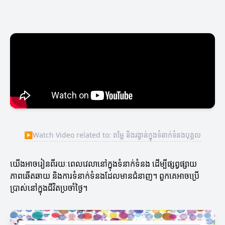
▶
Watch Video related to: តម្លៃ និងរង្វាន់ក្នុងទំនាក់ទំនងបុគ្គល
យើងអាចរៀនពីរយៈពេលវេលានៅក្នុងទំនាក់ទំនង ដើម្បីផ្សព្វផ្សាយ
ភាពឆើតឆាយ និងការទំនាក់ទំនងដែលមានជំនាញ។ ពួកគេអាចប្រើ
ប្រាស់នៅក្នុងជីវិតប្រចាំថ្ងៃ។