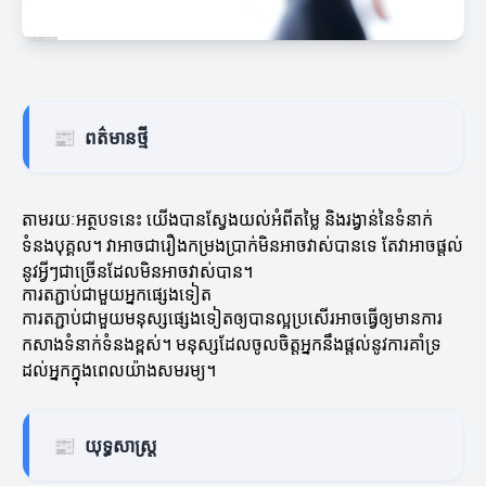
📰
ពត៌មានថ្មី
តាមរយៈអត្ថបទនេះ យើងបានស្វែងយល់អំពីតម្លៃ និងរង្វាន់នៃទំនាក់
ទំនងបុគ្គល។ វាអាចជារឿងកម្រងប្រាក់មិនអាចវាស់បានទេ តែវាអាចផ្តល់
នូវអ្វីៗជាច្រើនដែលមិនអាចវាស់បាន។
ការតភ្ជាប់ជាមួយអ្នកផ្សេងទៀត
ការតភ្ជាប់ជាមួយមនុស្សផ្សេងទៀតឲ្យបានល្អប្រសើរអាចធ្វើឲ្យមានការ
កសាងទំនាក់ទំនងខ្ពស់។ មនុស្សដែលចូលចិត្តអ្នកនឹងផ្តល់នូវការគាំទ្រ
ដល់អ្នកក្នុងពេលយ៉ាងសមរម្យ។
📰
យុទ្ធសាស្ត្រ