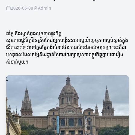
2026-06-08
Admin
តម្លៃ និងរង្វាន់ក្នុងសុខភាពផ្លូវចិត្ត
សុខភាពផ្លូវចិត្តមិនត្រឹមតែជាអ្នកបង្កើននូវអារម្មណ៍ល្អឬភាពស្ងប់ស្ងាត់ក្នុង
ជីវិតនោះទេ វានៅក្នុងផ្នែកដ៏សំខាន់នៃការរស់នៅរបស់មនុស្ស។ នេះគឺជា
ហេតុផលដែលតម្លៃនិងរង្វាន់នៃការថែរក្សាសុខភាពផ្លូវចិត្តក្លាយជារឿង
សំខាន់មួយ។