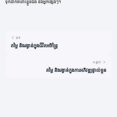
ទុកដាក់ចំពោះខ្លួនឯង និងអ្នកផ្សេងៗ។
មុន
តម្លៃ និងរង្វាន់ក្នុងជីវិតអចិន្រ្តៃ
បន្ទាប់
តម្លៃ និងរង្វាន់ក្នុងការអភិវឌ្ឍផ្ទាល់ខ្លួន