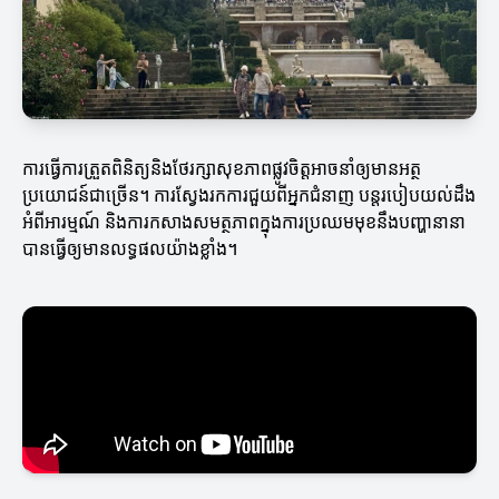
ការធ្វើការត្រួតពិនិត្យនិងថែរក្សាសុខភាពផ្លូវចិត្តអាចនាំឲ្យមានអត្ថ
ប្រយោជន៍ជាច្រើន។ ការស្វែងរកការជួយពីអ្នកជំនាញ បន្តរបៀបយល់ដឹង
អំពីអារម្មណ៍ និងការកសាងសមត្ថភាពក្នុងការប្រឈមមុខនឹងបញ្ហានានា
បានធ្វើឲ្យមានលទ្ធផលយ៉ាងខ្លាំង។