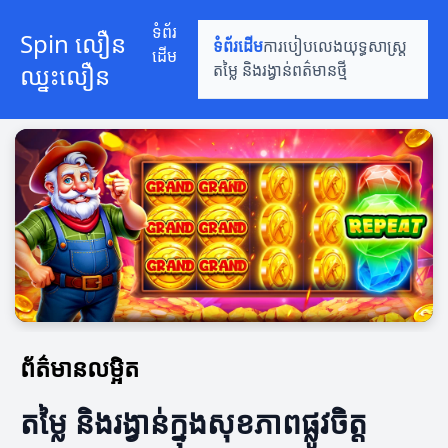
ទំព័រ
Spin លឿន
ទំព័រដើម
ការបៀបលេង
យុទ្ធសាស្ត្រ
ដើម
ឈ្នះលឿន
តម្លៃ និងរង្វាន់
ពត៌មានថ្មី
ព័ត៌មានលម្អិត
តម្លៃ និងរង្វាន់ក្នុងសុខភាពផ្លូវចិត្ត