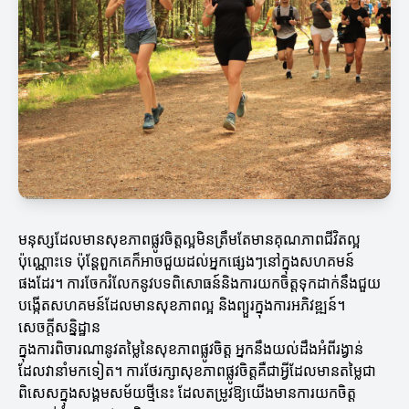
មនុស្សដែលមានសុខភាពផ្លូវចិត្តល្អមិនត្រឹមតែមានគុណភាពជីវិតល្អ
ប៉ុណ្ណោះទេ ប៉ុន្តែពួកគេក៏អាចជួយដល់អ្នកផ្សេងៗនៅក្នុងសហគមន៍
ផងដែរ។ ការចែករំលែកនូវបទពិសោធន៍និងការយកចិត្តទុកដាក់នឹងជួយ
បង្កើតសហគមន៍ដែលមានសុខភាពល្អ និងព្យួរក្នុងការអភិវឌ្ឍន៍។
សេចក្តីសន្និដ្ឋាន
ក្នុងការពិចារណានូវតម្លៃនៃសុខភាពផ្លូវចិត្ត អ្នកនឹងយល់ដឹងអំពីរង្វាន់
ដែលវានាំមកទៀត។ ការថែរក្សាសុខភាពផ្លូវចិត្តគឺជាអ្វីដែលមានតម្លៃជា
ពិសេសក្នុងសង្គមសម័យថ្មីនេះ ដែលតម្រូវឱ្យយើងមានការយកចិត្ត