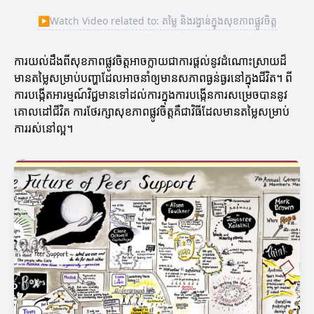
▶
Watch Video related to: តម្លៃ និងរង្វាន់ក្នុងសុខភាពផ្លូវចិត្ត
ការយល់ដឹងពីសុខភាពផ្លូវចិត្តអាចក្លាយជាការផ្តល់នូវដំណោះស្រាយដ៏
មានតម្លៃសម្រាប់បញ្ហាដែលអាចនាំឲ្យមានសភាពធ្ងន់ធ្ងរនៅក្នុងជីវិត។ ពី
ការបង្កើតអារម្មណ៍វិជ្ជមានទៅដល់ការក្នុងការបង្កើនការសម្រេចបាននូវ
គោលដៅជីវិត ការថែរក្សាសុខភាពផ្លូវចិត្តគឺជាវិធីដែលមានតម្លៃសម្រាប់
ការរស់នៅល្អ។