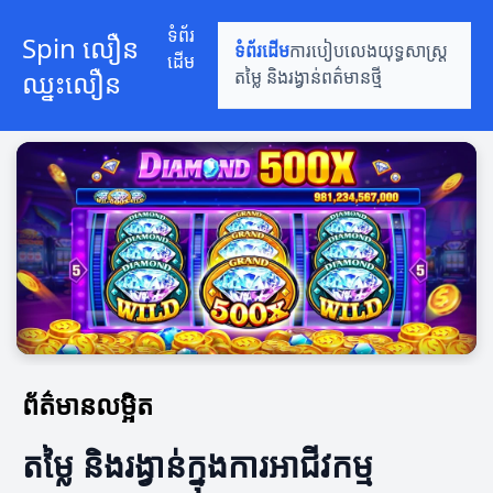
ទំព័រ
Spin លឿន
ទំព័រដើម
ការបៀបលេង
យុទ្ធសាស្ត្រ
ដើម
ឈ្នះលឿន
តម្លៃ និងរង្វាន់
ពត៌មានថ្មី
ព័ត៌មានលម្អិត
តម្លៃ និងរង្វាន់ក្នុងការអាជីវកម្ម