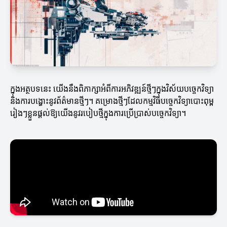
ក្នុងអត្ថបទនេះ យើងនឹងពិភាក្សាអំពីការអភិវឌ្ឍន៍ថ្មីៗក្នុងវិស័យបច្ចេកវិទ្យា
និងការបង្ហោះនូវព័ត៌មានថ្មីៗ។ គម្រោងថ្មីៗដែលកម្មវិធីបច្ចេកវិទ្យាបោះពុម្ព
រៀងៗខ្លួនផ្ដល់ឱ្យយើងនូវរបៀបថ្មីក្នុងការប្រើប្រាស់បច្ចេកវិទ្យា។