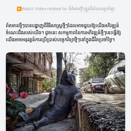
▶
Watch Video related to: ព័ត៌មានថ្មីៗក្នុងវិស័យបច្ចេកវិទ្យា
ព័តមានថ្មីៗបានបង្ហាញពីវិធីសាស្ត្រថ្មីៗដែលអាចជួយឱ្យយើងអភិវឌ្ឍន៍
ចំណេះដឹងរបស់យើង។ ដូចនេះ សកម្មភាពនៃការអភិវឌ្ឍន៍ថ្មីៗនេះធ្វើឱ្យ
យើងអាចអនុវត្តន៍ការប្រើប្រាស់បច្ចេកវិទ្យាថ្មីៗនៅក្នុងជីវិតប្រចាំថ្ងៃ។