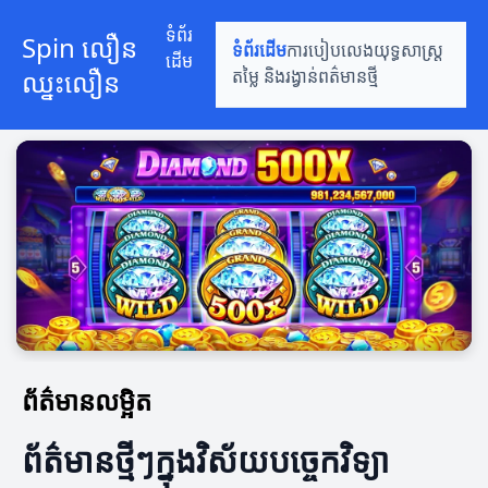
ទំព័រ
Spin លឿន
ទំព័រដើម
ការបៀបលេង
យុទ្ធសាស្ត្រ
ដើម
ឈ្នះលឿន
តម្លៃ និងរង្វាន់
ពត៌មានថ្មី
ព័ត៌មានលម្អិត
ព័ត៌មានថ្មីៗក្នុងវិស័យបច្ចេកវិទ្យា